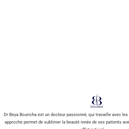
Abonnez-vous à
notre Newsletter
*** Promis, pas de spam !
Dr Beya Bouricha est un docteur passionné, qui travaille avec le
approche permet de sublimer la beauté innée de ses patients ave