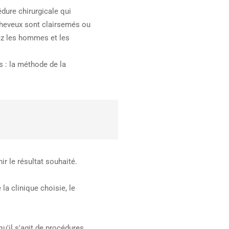
dure chirurgicale qui
cheveux sont clairsemés ou
hez les hommes et les
s : la méthode de la
r le résultat souhaité.
la clinique choisie, le
qu'il s'agit de procédures