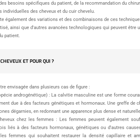
es besoins spécifiques du patient, de la recommandation du chirurgi
s individuelles des cheveux et du cuir chevelu.
xiste également des variations et des combinaisons de ces technique
sé, ainsi que d'autres avancées technologiques qui peuvent être u
u patient.
CHEVEUX ET POUR QUI ?
tre envisagée dans plusieurs cas de figure :
opécie androgénétique) : La calvitie masculine est une forme cour
ent due à des facteurs génétiques et hormonaux. Une greffe de ch
ones dégarnies, en redonnant une apparence plus dense et naturelle
heveux chez les femmes : Les femmes peuvent également souff
ois liés à des facteurs hormonaux, génétiques ou d'autres cause
les femmes qui souhaitent restaurer la densité capillaire et am