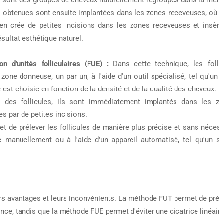
es sont des groupes de cheveux naturellement regroupés dans la mê
res obtenues sont ensuite implantées dans les zones receveuses, où
ien crée de petites incisions dans les zones receveuses et insère
sultat esthétique naturel.
on d'unités folliculaires (FUE) :
Dans cette technique, les foll
 zone donneuse, un par un, à l'aide d'un outil spécialisé, tel qu'u
 est choisie en fonction de la densité et de la qualité des cheveux.
 des follicules, ils sont immédiatement implantés dans les 
s par de petites incisions.
 de prélever les follicules de manière plus précise et sans néces
ée manuellement ou à l'aide d'un appareil automatisé, tel qu'un
rs avantages et leurs inconvénients. La méthode FUT permet de pré
ce, tandis que la méthode FUE permet d'éviter une cicatrice linéaire 