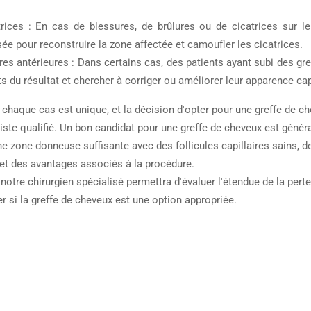
ices : En cas de blessures, de brûlures ou de cicatrices sur le
sée pour reconstruire la zone affectée et camoufler les cicatrices.
es antérieures : Dans certains cas, des patients ayant subi des g
ts du résultat et chercher à corriger ou améliorer leur apparence capi
 chaque cas est unique, et la décision d'opter pour une greffe de ch
iste qualifié. Un bon candidat pour une greffe de cheveux est géné
e zone donneuse suffisante avec des follicules capillaires sains, de
t des avantages associés à la procédure.
 notre chirurgien spécialisé permettra d'évaluer l'étendue de la pert
r si la greffe de cheveux est une option appropriée.