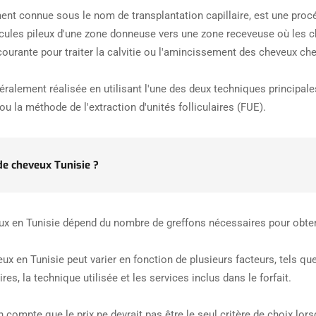
ent connue sous le nom de transplantation capillaire, est une procé
licules pileux d'une zone donneuse vers une zone receveuse où les 
courante pour traiter la calvitie ou l'amincissement des cheveux c
éralement réalisée en utilisant l'une des deux techniques principale
 ou la méthode de l'extraction d'unités folliculaires (FUE).
de cheveux Tunisie ?
eux en Tunisie dépend du nombre de greffons nécessaires pour obteni
ux en Tunisie peut varier en fonction de plusieurs facteurs, tels que 
s, la technique utilisée et les services inclus dans le forfait.
n compte que le prix ne devrait pas être le seul critère de choix lors