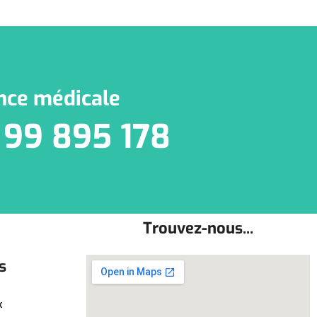
nce médicale
 99 895 178
Trouvez-nous...
s
x