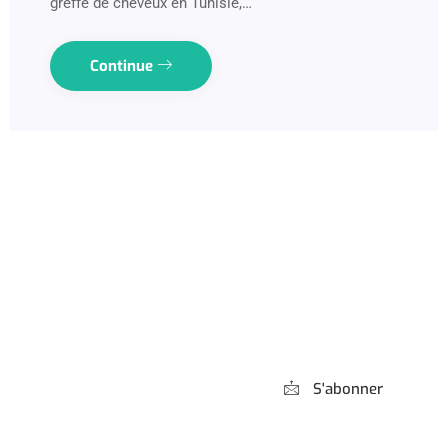
greffe de cheveux en Tunisie,…
Continue
Abonnez-vous à
notre Newsletter
S'abonner
*** Promis, pas de spam !