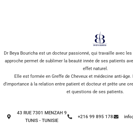
*** Promis, pas de spam !
Dr Beya Bouricha est un docteur passionné, qui travaille avec le
approche permet de sublimer la beauté innée de ses patients ave
effet naturel.
Elle est formée en Greffe de Cheveux et médecine anti-âge.
d’importance à la relation entre patient et docteur et prête une o
et questions de ses patients.
43 RUE 7301 MENZAH 9
+216 99 895 178
inf
TUNIS - TUNISIE