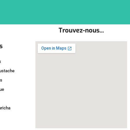
Trouvez-nous...
s
x
oustache
ls
ue
uricha