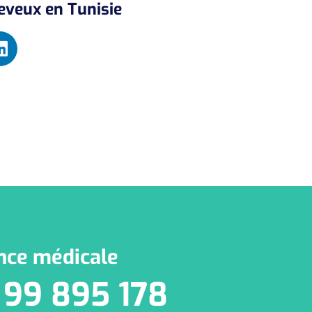
heveux en Tunisie
nce médicale
 99 895 178