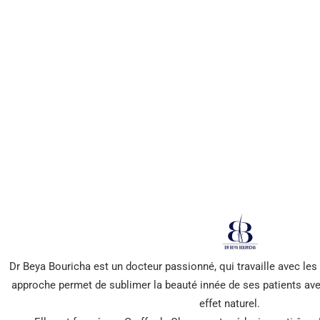
Abonnez-vous à
notre Newsletter
*** Promis, pas de spam !
Dr Beya Bouricha est un docteur passionné, qui travaille avec le
approche permet de sublimer la beauté innée de ses patients ave
effet naturel.