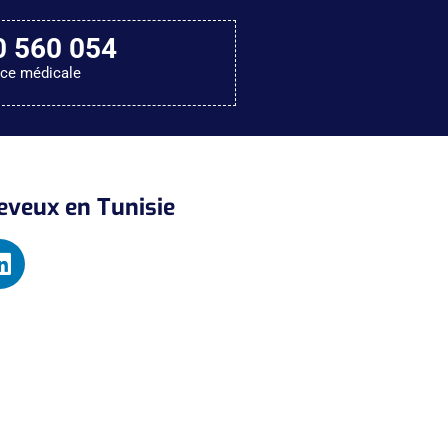
0 560 054
nce médicale
heveux en Tunisie