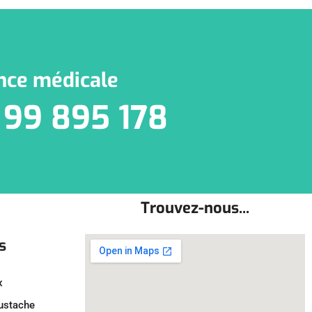
nce médicale
 99 895 178
Trouvez-nous...
s
x
oustache