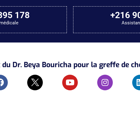
895 178
+216 9
médicale
Assista
du Dr. Beya Bouricha pour la greffe de c