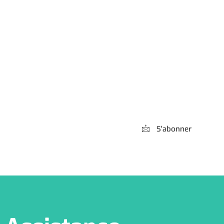
Abonnez-vous à
notre Newsletter
S'abonner
*** Promis, pas de spam !