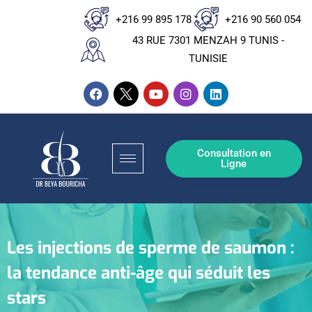
+216 99 895 178
+216 90 560 054
43 RUE 7301 MENZAH 9 TUNIS -
TUNISIE
Consultation en
Ligne
Les injections de sperme de saumon :
la tendance anti-âge qui séduit les
stars