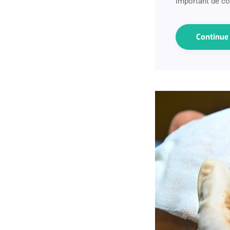
important de co
Continu