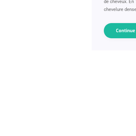
de cheveux. En 
chevelure dense
Continu
Abonnez-vous à
notre Newsletter