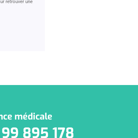
ur retrouver une
nce médicale
 99 895 178