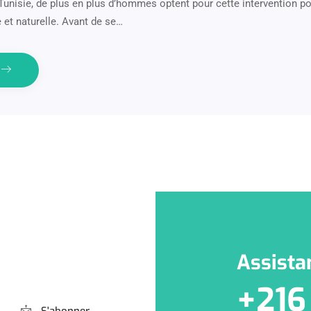
Tunisie, de plus en plus d’hommes optent pour cette intervention po
 et naturelle. Avant de se…
e
Assista
+216
S'abonner