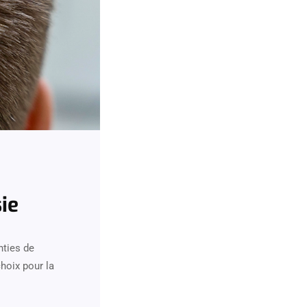
ie
nties de
choix pour la