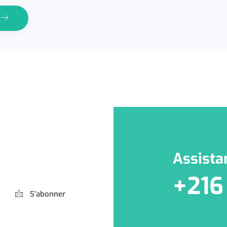
e
Assista
+216
S'abonner