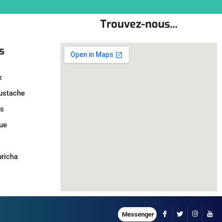
Trouvez-nous...
s
x
oustache
ls
ue
uricha
Messenger