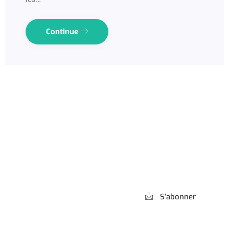
Continue
Abonnez-vous à
notre Newsletter
S'abonner
*** Promis, pas de spam !