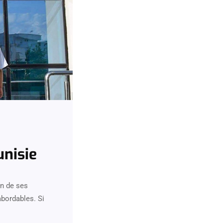
unisie
on de ses
abordables. Si