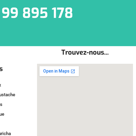
 99 895 178
Trouvez-nous...
s
x
oustache
ls
ue
uricha