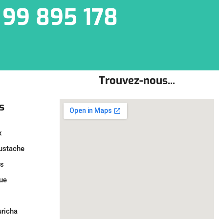
 99 895 178
Trouvez-nous...
s
x
oustache
ls
ue
uricha