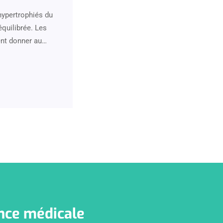
hypertrophiés du
équilibrée. Les
ent donner au…
nce médicale