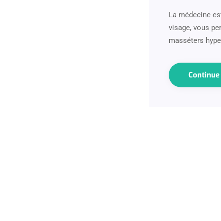
La médecine est
visage, vous pe
masséters hyper
Continu
Abonnez-vous à
notre Newsletter