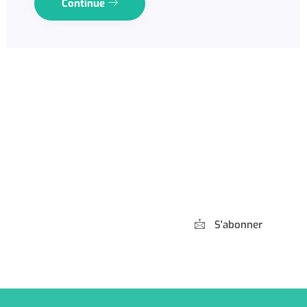
Continue
Abonnez-vous à
notre Newsletter
S'abonner
*** Promis, pas de spam !